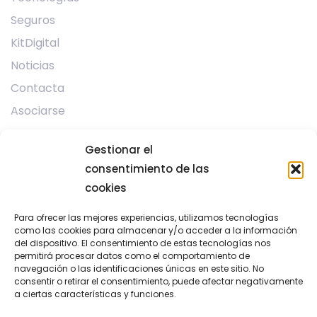
Seguros
KitDigital
Noticias
Contacta
Asociarse
Gestionar el
Programas
consentimiento de las
Mentorización
cookies
Para ofrecer las mejores experiencias, utilizamos tecnologías
Contacto
como las cookies para almacenar y/o acceder a la información
del dispositivo. El consentimiento de estas tecnologías nos
permitirá procesar datos como el comportamiento de
971 439 866
navegación o las identificaciones únicas en este sitio. No
gerencia@gsbit.org
consentir o retirar el consentimiento, puede afectar negativamente
a ciertas características y funciones.
Parc Bit, Ctra. Valldemossa km 7.4, CP 07121, Palma