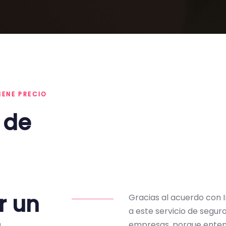
IENE PRECIO
 de
r un
Gracias al acuerdo con I
a este servicio de segu
empresas, porque enten