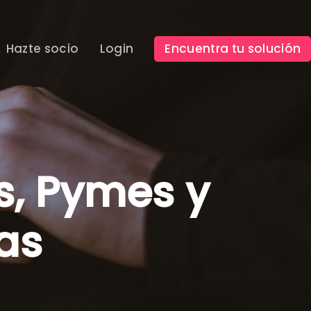
Hazte socio
Login
Encuentra tu solución
, Pymes y
as