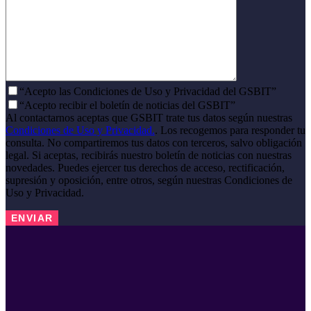
“Acepto las Condiciones de Uso y Privacidad del GSBIT”
“Acepto recibir el boletín de noticias del GSBIT”
Al contactarnos aceptas que GSBIT trate tus datos según nuestras
Condiciones de Uso y Privacidad.
. Los recogemos para responder tu
consulta. No compartiremos tus datos con terceros, salvo obligación
legal. Si aceptas, recibirás nuestro boletín de noticias con nuestras
novedades. Puedes ejercer tus derechos de acceso, rectificación,
supresión y oposición, entre otros, según nuestras Condiciones de
Uso y Privacidad.