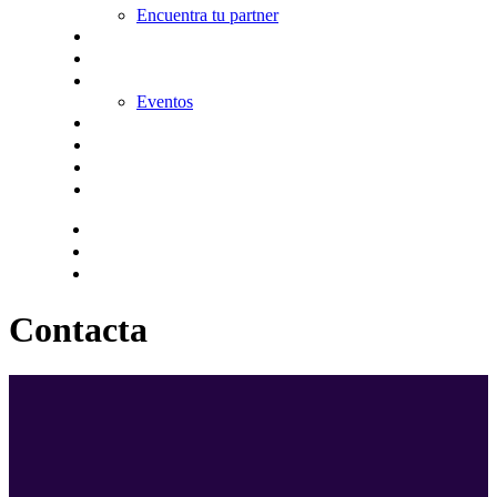
Encuentra tu partner
Seguros
KitDigital
Noticias
Eventos
Contacta
Hazte socio
Login
Encuentra tu solución
Contacta