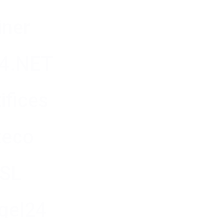
iner
4.NET
ifices
teco
SL
gel24