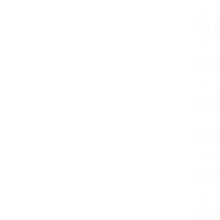
+ info
Cu
+ info
AT
+ info
Art
+ info
Ar
+ info
AP
+ info
An