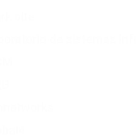
rk site
boratorio de sistemas inf
CM
2B
lanetworks
obal4