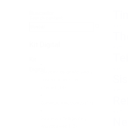
Ti
Buscador
Search content
+ info
Th
Kit Digital
+ info
Te
Kit
Digital
+ info
Servicios de diseño web y
Si
posicionamiento en
internet
(14)
+ info
Ref
Comercio electrónico
(13)
+ info
Ne
Business Intelligence y
Analítica web
(12)