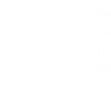
+ info
Ma
Gestión de procesos
(11)
+ info
Gestión de redes sociales
(11)
La
Factura electrónica
(9)
+ info
IT
Servicio de oficina virtual
(9)
+ info
Ciberseguridad
(6)
IT
Comunicaciones seguras
(3)
+ info
Is
+ info
Gl