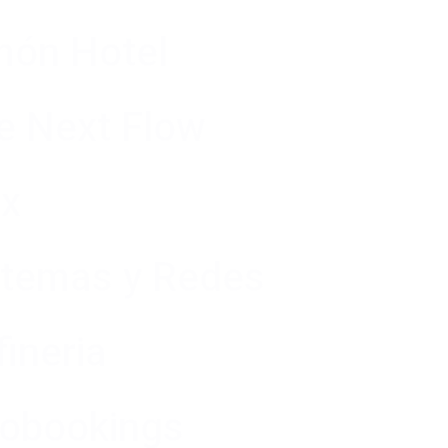
món Hotel
e Next Flow
ix
stemas y Redes
ineria
obookings