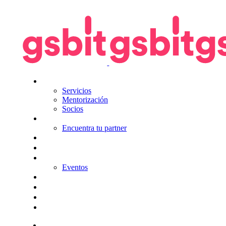
Nosotros
Servicios
Mentorización
Socios
Tecnologías
Encuentra tu partner
Seguros
KitDigital
Noticias
Eventos
Contacta
Hazte socio
Login
Encuentra tu solución