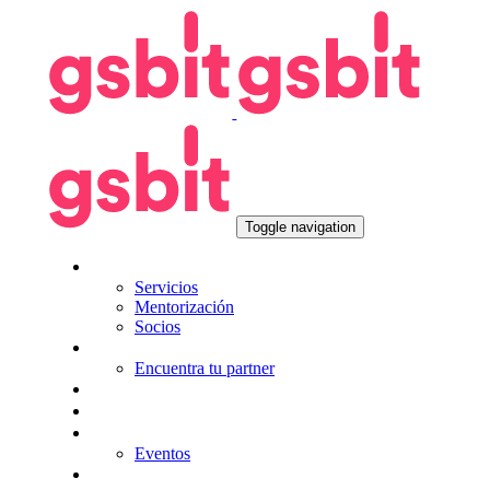
Skip
Skip
links
to
primary
navigation
Skip
to
content
Toggle navigation
Nosotros
Servicios
Mentorización
Socios
Tecnologías
Encuentra tu partner
Seguros
KitDigital
Noticias
Eventos
Contacta