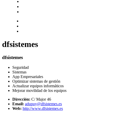
Hazte socio
Login
Encuentra tu solución
dfsistemes
dfsistemes
Seguridad
Sistemas
App Empresariales
Optimizar sistemas de gestión
Actualizar equipos informáticos
Mejorar movilidad de los equipos
Dirección:
C/ Major 46
Email:
adupuy@dfsistemes.es
Web:
http://www.dfsistemes.es