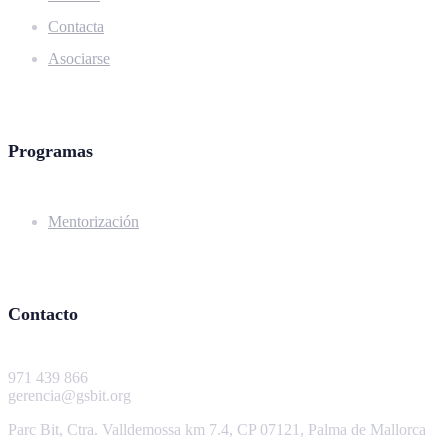
Contacta
Asociarse
Programas
Mentorización
Contacto
971 439 866
gerencia@gsbit.org
Parc Bit, Ctra. Valldemossa km 7.4, CP 07121, Palma de Mallorca