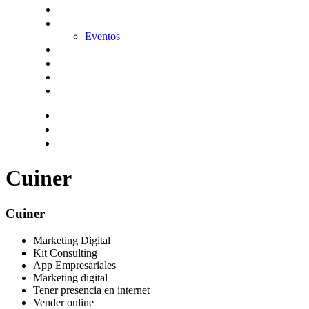
KitDigital
Noticias
Eventos
Contacta
Hazte socio
Login
Encuentra tu solución
Cuiner
Cuiner
Marketing Digital
Kit Consulting
App Empresariales
Marketing digital
Tener presencia en internet
Vender online