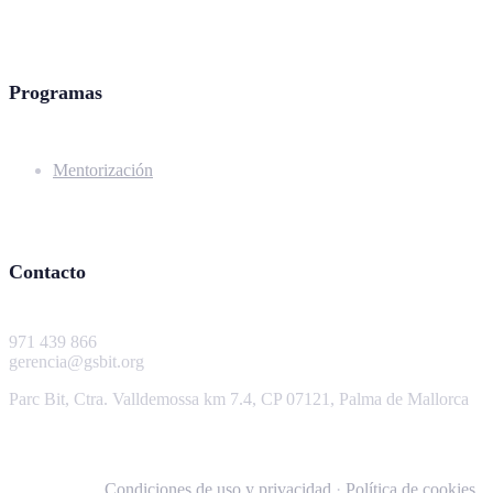
Programas
Mentorización
Contacto
971 439 866
gerencia@gsbit.org
Parc Bit, Ctra. Valldemossa km 7.4, CP 07121, Palma de Mallorca
Condiciones de uso y privacidad
·
Política de cookies