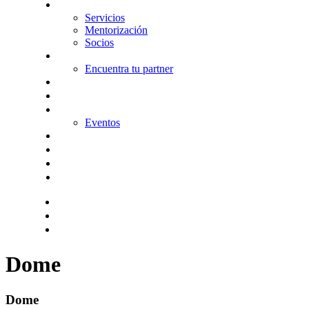
Nosotros
Servicios
Mentorización
Socios
Tecnologías
Encuentra tu partner
Seguros
KitDigital
Noticias
Eventos
Contacta
Hazte socio
Login
Encuentra tu solución
Dome
Dome