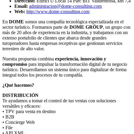
Dirección:
Edifici U Local 14 Parc BIT Valldemossa, km 7,4
Email:
administracion@dome-consulting.com
Web:
http://www.dome-consulting.com
En
DOME
somos una compañía tecnológica especializada en el
sector turístico. Formamos parte de
DOME GRÖUP
, un grupo con
más de 20 años de experiencia en la industria, y trabajamos con un
extenso portafolio de clientes que abarca desde grandes
turoperadores hasta empresas receptivas que gestionan servicios
terrestres de alto valor.
Nuestra propuesta combina
experiencia, innovación y
compromiso
para impulsar la transformación digital de tu negocio
turístico. Desarrollamos un sistema único para digitalizar de forma
integral todos los procesos de tu compañía.
¿Qué hacemos?
DISTRIBUCIÓN
Te ayudamos a tomar el control de tus ventas con soluciones
versátiles y eficaces:
• TPV para venta en destino
• B2B
• Concierge Web
• File
• API XML