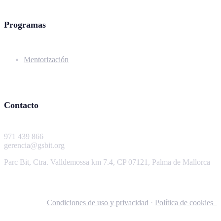
Programas
Mentorización
Contacto
971 439 866
gerencia@gsbit.org
Parc Bit, Ctra. Valldemossa km 7.4, CP 07121, Palma de Mallorca
Condiciones de uso y privacidad
·
Política de cookies