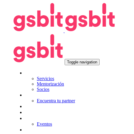
Skip
Skip
links
to
primary
navigation
Skip
to
content
Toggle navigation
Nosotros
Servicios
Mentorización
Socios
Tecnologías
Encuentra tu partner
Seguros
KitDigital
Noticias
Eventos
Contacta