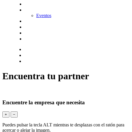
KitDigital
Noticias
Eventos
Contacta
Hazte socio
Login
Encuentra tu solución
Encuentra tu partner
Encuentre la empresa que necesita
+
−
Puedes pulsar la tecla ALT mientras te desplazas con el ratón para
acercar o alejar la imagen.