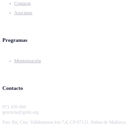
Contacta
Asociarse
Programas
Mentorización
Contacto
971 439 866
gerencia@gsbit.org
Parc Bit, Ctra. Valldemossa km 7.4, CP 07121, Palma de Mallorca