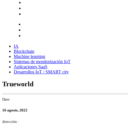
Hazte socio
Login
Encuentra tu solución
IA
Blockchain
Machine learning
Sistemas de monitorización IoT
Aplicaciones SaaS
Desarrollos IoT / SMART city
Trueworld
Date:
16 agosto, 2022
dirección :