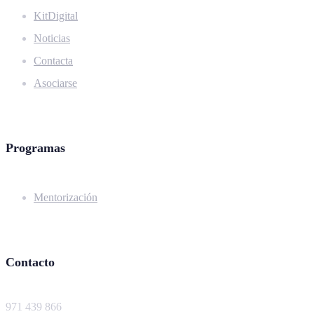
KitDigital
Noticias
Contacta
Asociarse
Programas
Mentorización
Contacto
971 439 866