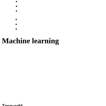
Hazte socio
Login
Encuentra tu solución
Machine learning
Trueworld