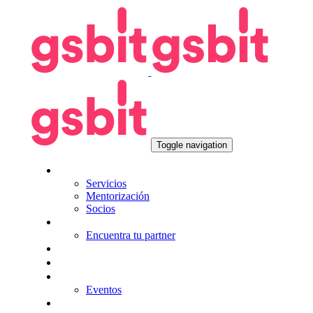
Skip
Skip
links
to
primary
navigation
Skip
to
content
Toggle navigation
Nosotros
Servicios
Mentorización
Socios
Tecnologías
Encuentra tu partner
Seguros
KitDigital
Noticias
Eventos
Contacta