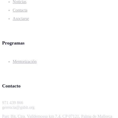
Noticias
Contacta
Asociarse
Programas
Mentorización
Contacto
971 439 866
gerencia@gsbit.org
Parc Bit, Ctra. Valldemossa km 7.4, CP 07121, Palma de Mallorca