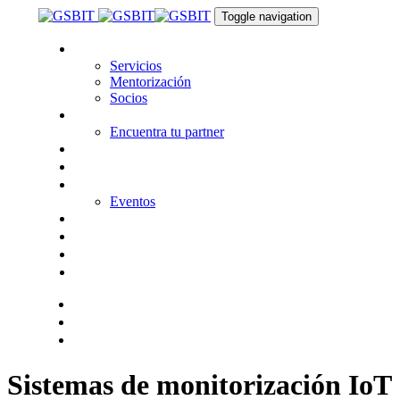
Skip
Skip
Toggle navigation
links
to
primary
Nosotros
navigation
Servicios
Skip
Mentorización
to
Socios
content
Tecnologías
Encuentra tu partner
Seguros
KitDigital
Noticias
Eventos
Contacta
Hazte socio
Login
Encuentra tu solución
Sistemas de monitorización IoT