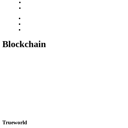
Login
Encuentra tu solución
Blockchain
Trueworld