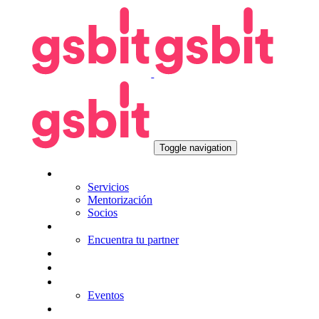
Skip
Skip
links
to
primary
navigation
Skip
to
content
Toggle navigation
Nosotros
Servicios
Mentorización
Socios
Tecnologías
Encuentra tu partner
Seguros
KitDigital
Noticias
Eventos
Contacta