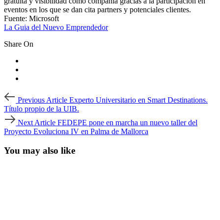
gratuita y visibilidad como compañía gracias a la participación en
eventos en los que se dan cita partners y potenciales clientes.
Fuente: Microsoft
La Guia del Nuevo Emprendedor
Share On
Post
Previous
Previous Article
Experto Universitario en Smart Destinations.
Article
navigation
Título propio de la UIB.
Next
Next Article
FEDEPE pone en marcha un nuevo taller del
Article
Proyecto Evoluciona IV en Palma de Mallorca
You may also like