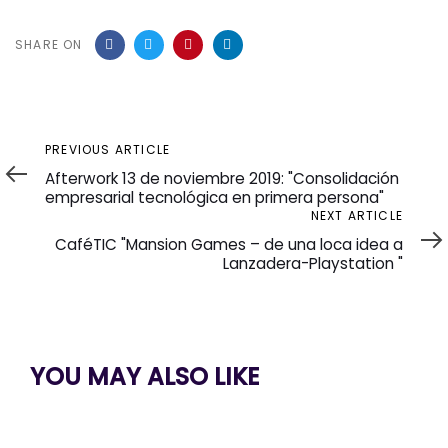
SHARE ON
Previous
PREVIOUS ARTICLE
Article
Afterwork 13 de noviembre 2019: "Consolidación
empresarial tecnológica en primera persona"
Next
NEXT ARTICLE
Article
CaféTIC "Mansion Games – de una loca idea a
Lanzadera-Playstation "
YOU MAY ALSO LIKE