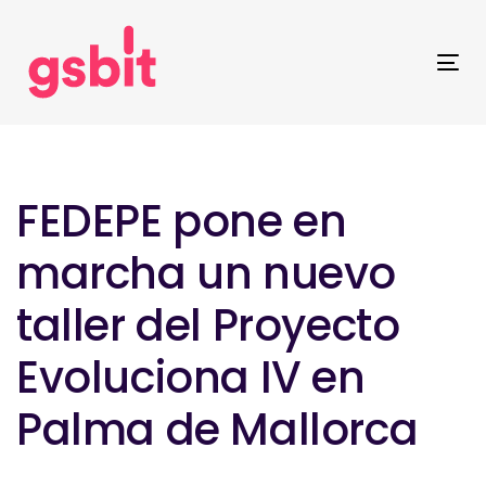
Skip
Skip
links
to
primary
Tog
navigation
nav
Skip
Post
to
navigation
content
FEDEPE pone en
marcha un nuevo
taller del Proyecto
Evoluciona IV en
Palma de Mallorca