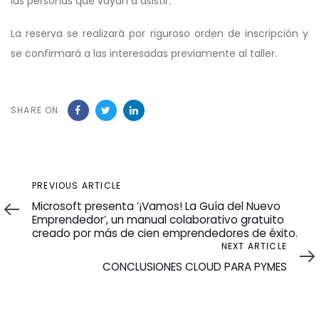
las personas que vayan a asistir.
La reserva se realizará por riguroso orden de inscripción y
se confirmará a las interesadas previamente al taller.
SHARE ON
Previous
PREVIOUS ARTICLE
Article
Microsoft presenta ‘¡Vamos! La Guía del Nuevo
Emprendedor’, un manual colaborativo gratuito
creado por más de cien emprendedores de éxito.
Next
NEXT ARTICLE
Article
CONCLUSIONES CLOUD PARA PYMES