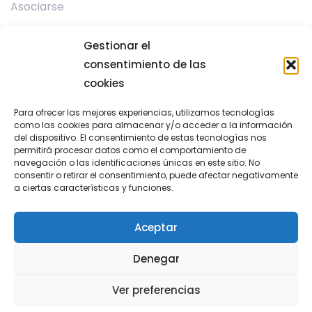
Asociarse
Gestionar el
Programas
consentimiento de las
Mentorización
cookies
Para ofrecer las mejores experiencias, utilizamos tecnologías
Contacto
como las cookies para almacenar y/o acceder a la información
del dispositivo. El consentimiento de estas tecnologías nos
permitirá procesar datos como el comportamiento de
971 439 866
navegación o las identificaciones únicas en este sitio. No
gerencia@gsbit.org
consentir o retirar el consentimiento, puede afectar negativamente
a ciertas características y funciones.
Parc Bit, Ctra. Valldemossa km 7.4, CP 07121, Palma
de Mallorca
Aceptar
Denegar
Condiciones de uso y privacidad
·
Política de cookies
Ver preferencias