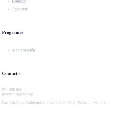
Contacta
Asociarse
Programas
Mentorización
Contacto
971 439 866
gerencia@gsbit.org
Parc Bit, Ctra. Valldemossa km 7.4, CP 07121, Palma de Mallorca