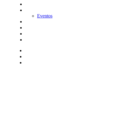
KitDigital
Noticias
Eventos
Contacta
Hazte socio
Login
Encuentra tu solución