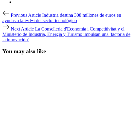
Post
Previous
Previous Article
Industria destina 308 millones de euros en
Article
navigation
ayudas a la i+d+i del sector tecnológico
Next
Next Article
La Conselleria d'Economia i Competitivitat y el
Article
Ministerio de Industria, Energia y Turismo impulsan una 'factoria de
la innovación'
You may also like