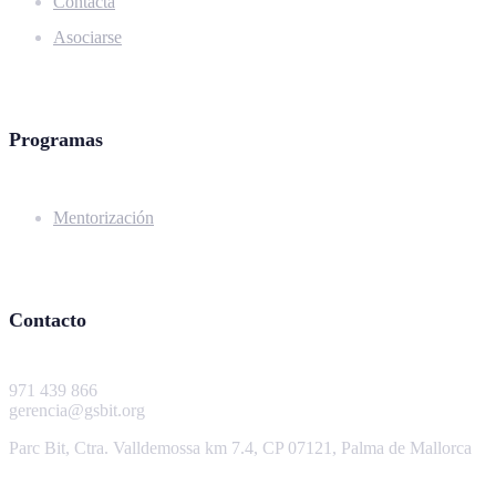
Contacta
Asociarse
Programas
Mentorización
Contacto
971 439 866
gerencia@gsbit.org
Parc Bit, Ctra. Valldemossa km 7.4, CP 07121, Palma de Mallorca