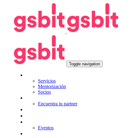
Skip
Skip
links
to
primary
navigation
Skip
to
content
Toggle navigation
Nosotros
Servicios
Mentorización
Socios
Tecnologías
Encuentra tu partner
Seguros
KitDigital
Noticias
Eventos
Contacta