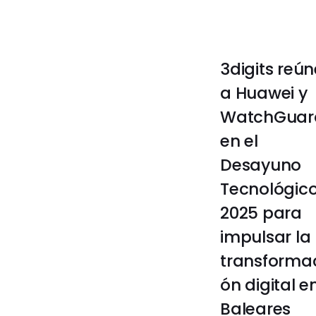
3digits reún
a Huawei y
WatchGuar
en el
Desayuno
Tecnológic
2025 para
impulsar la
transforma
ón digital e
Baleares