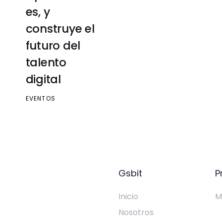
es, y
construye el
futuro del
talento
digital
EVENTOS
Gsbit
P
Inicio
M
Nosotros