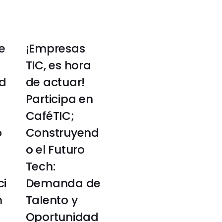
e
¡Empresas
TIC, es hora
d
de actuar!
Participa en
CaféTIC;
o
Construyend
o el Futuro
Tech:
ci
Demanda de
n
Talento y
Oportunidad