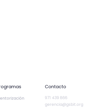
rogramas
Contacto
971 439 866
entorización
gerencia@gsbit.org