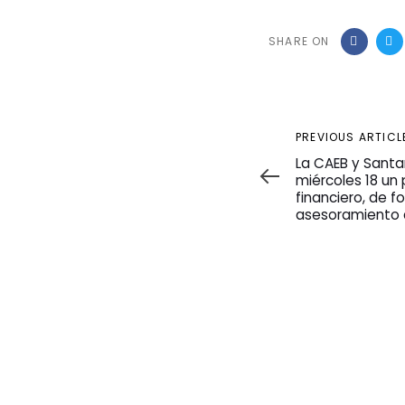
SHARE ON
Previous
PREVIOUS ARTICL
Article
La CAEB y Santa
miércoles 18 un
financiero, de f
asesoramiento 