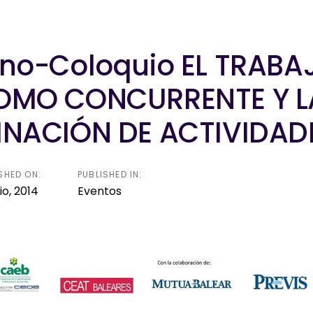
ion
Seguros
KitDigital
Noticias
Contacta
no-Coloquio EL TRAB
MO CONCURRENTE Y L
NACIÓN DE ACTIVIDAD
SHED ON:
PUBLISHED IN:
nio, 2014
Eventos