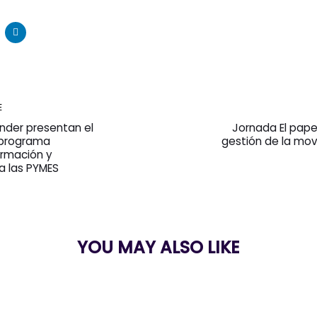
Next
E
Article
nder presentan el
Jornada El papel
 programa
gestión de la mov
ormación y
a las PYMES
YOU MAY ALSO LIKE