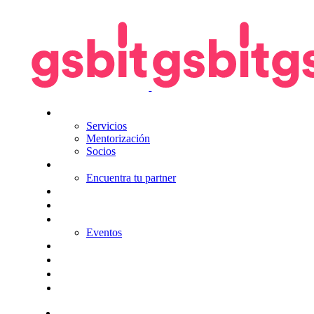
Nosotros
Servicios
Mentorización
Socios
Tecnologías
Encuentra tu partner
Seguros
KitDigital
Noticias
Eventos
Contacta
Hazte socio
Login
Encuentra tu solución