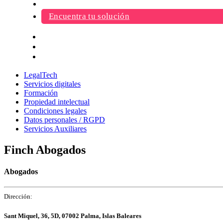
Login
Encuentra tu solución
LegalTech
Servicios digitales
Formación
Propiedad intelectual
Condiciones legales
Datos personales / RGPD
Servicios Auxiliares
Finch Abogados
Abogados
Dirección:
Sant Miquel, 36, 5D, 07002 Palma, Islas Baleares