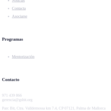
Noticias
Contacta
Asociarse
Programas
Mentorización
Contacto
971 439 866
gerencia@gsbit.org
Parc Bit, Ctra. Valldemossa km 7.4, CP 07121, Palma de Mallorca