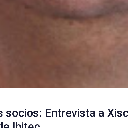
 socios: Entrevista a Xis
de Ibitec