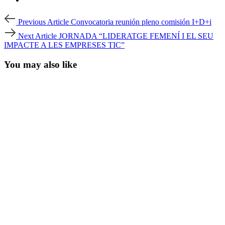
Post
Previous
Previous Article
Convocatoria reunión pleno comisión I+D+i
Article
navigation
Next
Next Article
JORNADA “LIDERATGE FEMENÍ I EL SEU
Article
IMPACTE A LES EMPRESES TIC”
You may also like