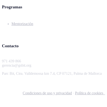
Programas
Mentorización
Contacto
971 439 866
gerencia@gsbit.org
Parc Bit, Ctra. Valldemossa km 7.4, CP 07121, Palma de Mallorca
Condiciones de uso y privacidad
·
Política de cookies