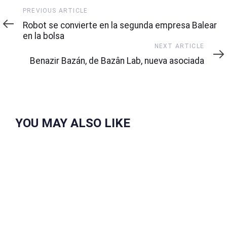
Previous
PREVIOUS ARTICLE
Article
Robot se convierte en la segunda empresa Balear
en la bolsa
Next
NEXT ARTICLE
Article
Benazir Bazán, de Bazân Lab, nueva asociada
YOU MAY ALSO LIKE