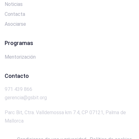
Noticias
Contacta
Asociarse
Programas
Mentorización
Contacto
971 439 866
gerencia@gsbit.org
Parc Bit, Ctra. Valldemossa km 7.4, CP 07121, Palma de
Mallorca