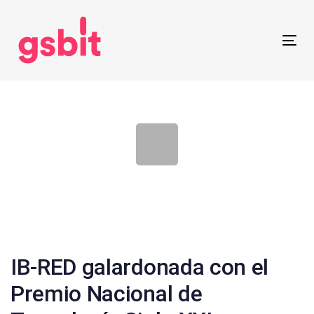
Skip
Skip
links
to
primary
Tog
navigation
nav
Skip
to
content
Post
navigation
IB-RED galardonada con el
Premio Nacional de