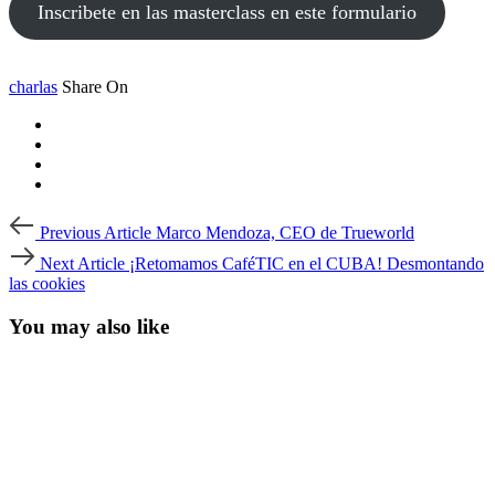
Inscribete en las masterclass en este formulario
charlas
Share On
Post
Previous
Previous Article
Marco Mendoza, CEO de Trueworld
Article
navigation
Next
Next Article
¡Retomamos CaféTIC en el CUBA! Desmontando
Article
las cookies
You may also like