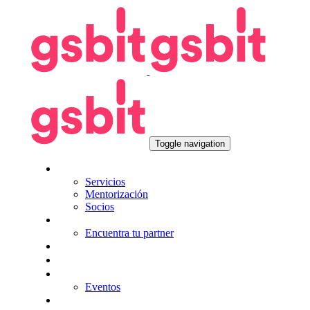
Skip
Skip
links
to
primary
navigation
Skip
to
content
Toggle navigation
Nosotros
Servicios
Mentorización
Socios
Tecnologías
Encuentra tu partner
Seguros
KitDigital
Noticias
Eventos
Contacta