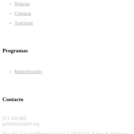
Noticias
Contacta
Asociarse
Programas
Mentorización
Contacto
971 439 866
gerencia@gsbit.org
Parc Bit, Ctra. Valldemossa km 7.4, CP 07121, Palma de Mallorca