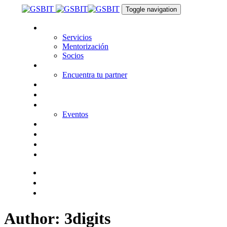
Skip
Skip
Toggle navigation
links
to
primary
Nosotros
navigation
Servicios
Skip
Mentorización
to
Socios
content
Tecnologías
Encuentra tu partner
Seguros
KitDigital
Noticias
Eventos
Contacta
Hazte socio
Login
Encuentra tu solución
Author: 3digits