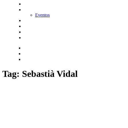
KitDigital
Noticias
Eventos
Contacta
Hazte socio
Login
Encuentra tu solución
Tag: Sebastià Vidal