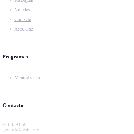
KitDigital
Noticias
Contacta
Asociarse
Programas
Mentorización
Contacto
971 439 866
gerencia@gsbit.org