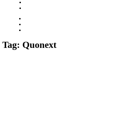
Login
Encuentra tu solución
Tag: Quonext