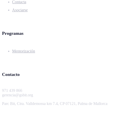
Contacta
Asociarse
Programas
Mentorización
Contacto
971 439 866
gerencia@gsbit.org
Parc Bit, Ctra. Valldemossa km 7.4, CP 07121, Palma de Mallorca