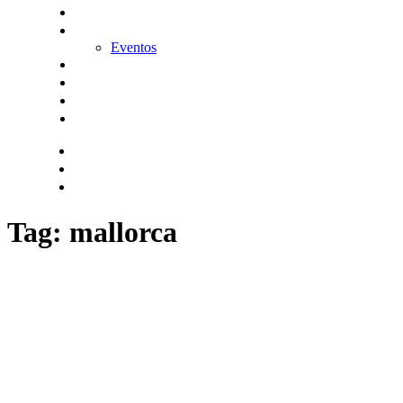
KitDigital
Noticias
Eventos
Contacta
Hazte socio
Login
Encuentra tu solución
Tag: mallorca