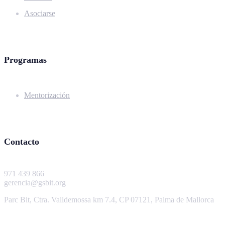
Asociarse
Programas
Mentorización
Contacto
971 439 866
gerencia@gsbit.org
Parc Bit, Ctra. Valldemossa km 7.4, CP 07121, Palma de Mallorca