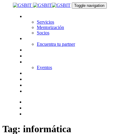
Skip
Skip
Toggle navigation
links
to
primary
Nosotros
navigation
Servicios
Skip
Mentorización
to
Socios
content
Tecnologías
Encuentra tu partner
Seguros
KitDigital
Noticias
Eventos
Contacta
Hazte socio
Login
Encuentra tu solución
Tag: informática