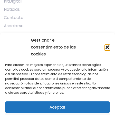
KitDigital
Noticias
Contacta
Asociarse
Gestionar el
Programas
consentimiento de las
Mentorización
cookies
Para ofrecer las mejores experiencias, utilizamos tecnologías
Contacto
como las cookies para almacenar y/o acceder a la información
del dispositivo. El consentimiento de estas tecnologías nos
permitirá procesar datos como el comportamiento de
971 439 866
navegación o las identificaciones únicas en este sitio. No
gerencia@gsbit.org
consentir o retirar el consentimiento, puede afectar negativamente
a ciertas características y funciones.
Parc Bit, Ctra. Valldemossa km 7.4, CP 07121, Palma
de Mallorca
Aceptar