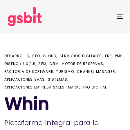
Skip
Skip
links
to
primary
Tog
navigation
nav
Skip
to
content
DESARROLLO
SEO
CLOUD
SERVICIOS DIGITALES
ERP
PMS
DISEÑO / UX /UI
SEM
CRM
MOTOR DE RESERVAS
FACTORÍA DE SOFTWARE
TURISMO
CHANNEL MANAGER
APLICACIONES SAAS
SISTEMAS
APLICACIONES EMPRESARIALES
MARKETING DIGITAL
Whin
Plataforma integral para la