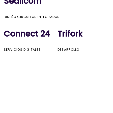
Sealicom
Sealicom
DISEÑO CIRCUITOS INTEGRADOS
Connect 24
Connect 24
Trifork
Trifork
SERVICIOS DIGITALES
DESARROLLO