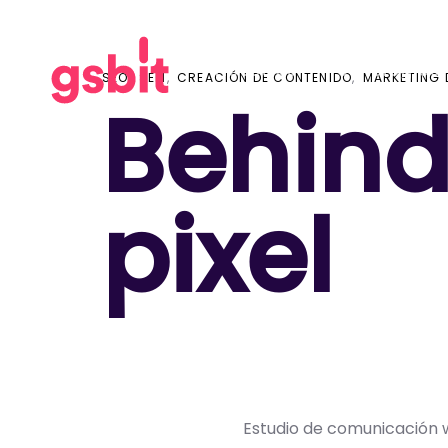
Skip
Skip
links
to
primary
Nosotros
Tecnologías
SEO
SEM
CREACIÓN DE CONTENIDO
MARKETING 
navigation
Behind
Skip
to
content
pixel
Estudio de comunicación 