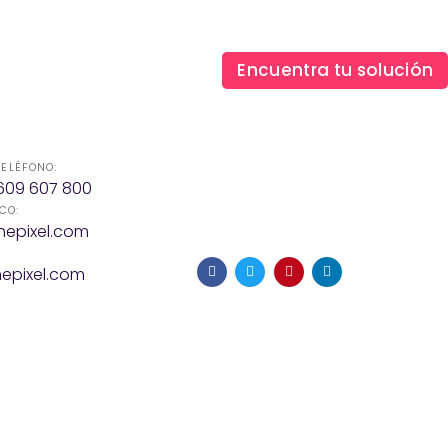
Hazte socio
Login
Encuentra tu solución
TELÉFONO:
609 607 800
CO:
hepixel.com
epixel.com