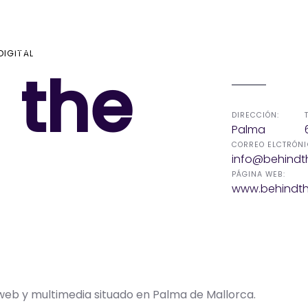
Seguros
KitDigital
Noticias
Contacta
DIGITAL
 the
DIRECCIÓN:
Palma
CORREO ELCTRÓNI
info@behindt
PÁGINA WEB:
www.behindth
web y multimedia situado en Palma de Mallorca.