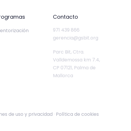
rogramas
Contacto
971 439 866
entorización
gerencia@gsbit.org
Parc Bit, Ctra.
Valldemossa km 7.4,
CP 07121, Palma de
Mallorca
nes de uso y privacidad
·
Política de cookies