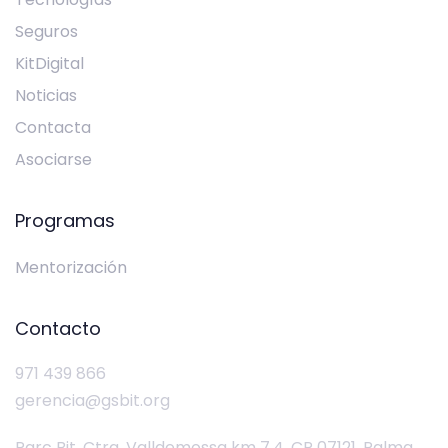
Seguros
KitDigital
Noticias
Contacta
Asociarse
Programas
Mentorización
Contacto
971 439 866
gerencia@gsbit.org
Parc Bit, Ctra. Valldemossa km 7.4, CP 07121, Palma