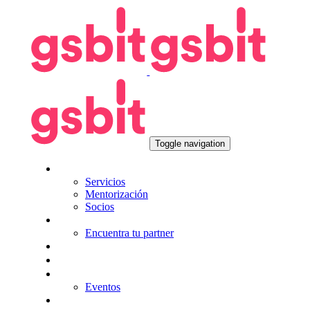
Skip
Skip
links
to
primary
navigation
Skip
to
content
Toggle navigation
Nosotros
Servicios
Mentorización
Socios
Tecnologías
Encuentra tu partner
Seguros
KitDigital
Noticias
Eventos
Contacta