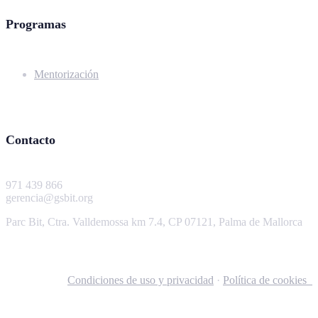
Programas
Mentorización
Contacto
971 439 866
gerencia@gsbit.org
Parc Bit, Ctra. Valldemossa km 7.4, CP 07121, Palma de Mallorca
Condiciones de uso y privacidad
·
Política de cookies