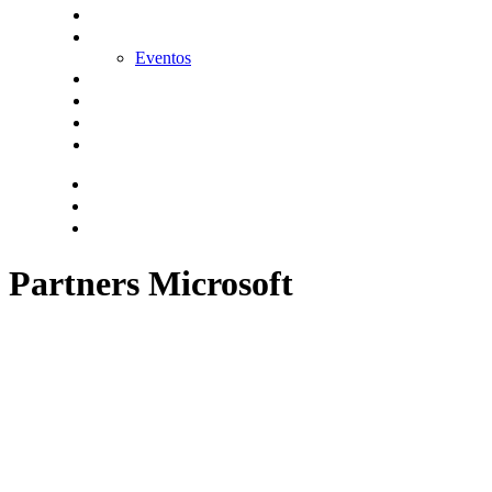
KitDigital
Noticias
Eventos
Contacta
Hazte socio
Login
Encuentra tu solución
Partners Microsoft