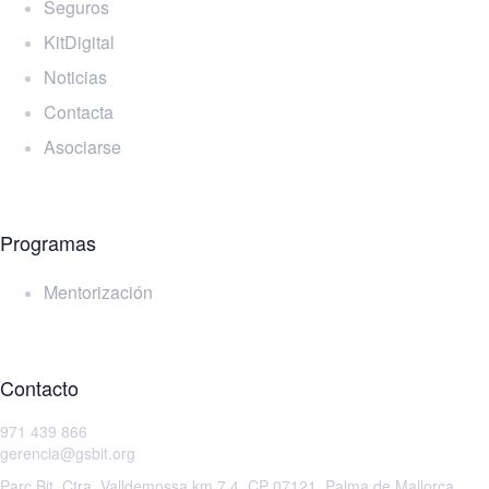
Seguros
KitDigital
Noticias
Contacta
Asociarse
Programas
Mentorización
Contacto
971 439 866
gerencia@gsbit.org
Parc Bit, Ctra. Valldemossa km 7.4, CP 07121, Palma de Mallorca