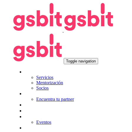
Skip
Skip
links
to
primary
navigation
Skip
to
content
Toggle navigation
Nosotros
Servicios
Mentorización
Socios
Tecnologías
Encuentra tu partner
Seguros
KitDigital
Noticias
Eventos
Contacta