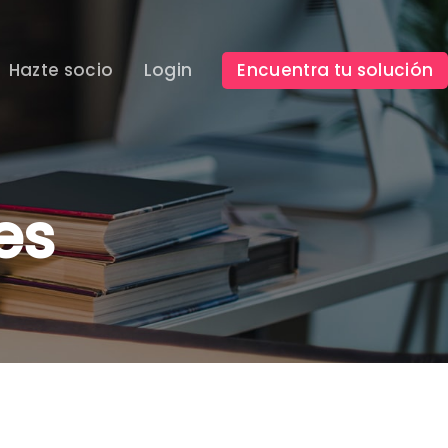
Hazte socio
Login
Encuentra tu solución
es