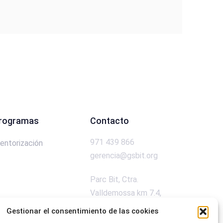
rogramas
Contacto
971 439 866
entorización
gerencia@gsbit.org
Parc Bit, Ctra.
Valldemossa km 7.4,
CP 07121, Palma de
Gestionar el consentimiento de las cookies
Mallorca