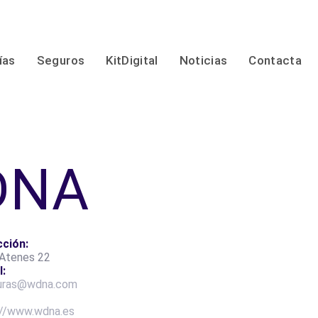
ías
Seguros
KitDigital
Noticias
Contacta
 DNA
cción:
'Atenes 22
l:
uras@wdna.com
:
://www.wdna.es