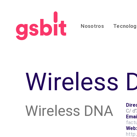
Skip
Skip
links
to
primary
Nosotros
Tecnolog
navigation
Skip
to
content
Wireless
Wireless DNA
Dire
C/ d'
Emai
fact
Web
http