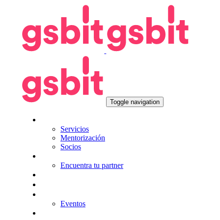
Skip
Skip
links
to
primary
navigation
Skip
to
content
Toggle navigation
Nosotros
Servicios
Mentorización
Socios
Tecnologías
Encuentra tu partner
Seguros
KitDigital
Noticias
Eventos
Contacta