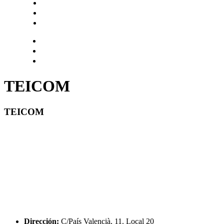
Hazte socio
Login
Encuentra tu solución
TEICOM
TEICOM
Dirección:
C/País Valencià, 11. Local 20