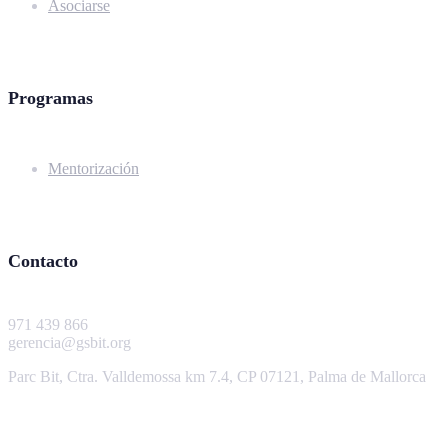
Asociarse
Programas
Mentorización
Contacto
971 439 866
gerencia@gsbit.org
Parc Bit, Ctra. Valldemossa km 7.4, CP 07121, Palma de Mallorca