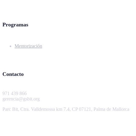
Programas
Mentorización
Contacto
971 439 866
gerencia@gsbit.org
Parc Bit, Ctra. Valldemossa km 7.4, CP 07121, Palma de Mallorca