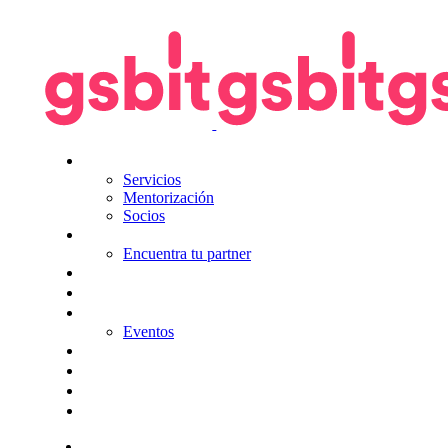
Nosotros
Servicios
Mentorización
Socios
Tecnologías
Encuentra tu partner
Seguros
KitDigital
Noticias
Eventos
Contacta
Hazte socio
Login
Encuentra tu solución