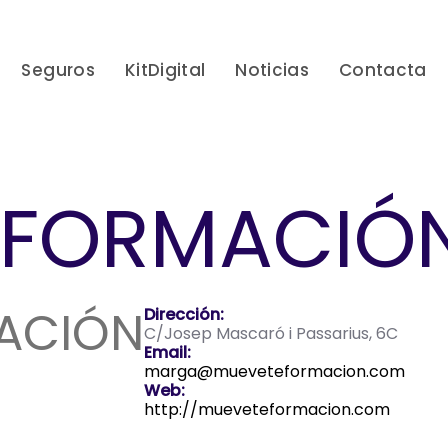
Seguros
KitDigital
Noticias
Contacta
 FORMACIÓ
ACIÓN
Dirección:
C/Josep Mascaró i Passarius, 6C
Email:
marga@mueveteformacion.com
Web:
http://mueveteformacion.com