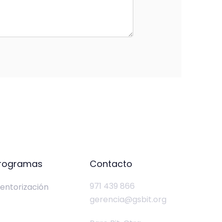
rogramas
Contacto
971 439 866
entorización
gerencia@gsbit.org