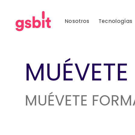
Skip
Skip
links
to
primary
Nosotros
Tecnologías
navigation
Skip
to
content
MUÉVETE
MUÉVETE FORM