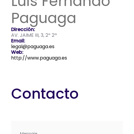
Luis Fernando
Paguaga
Dirección:
AV. JAIME III, 3, 2º 2ª
Email:
legal@paguaga.es
Web:
http://www.paguaga.es
Contacto
Mensaje