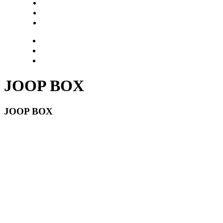
Hazte socio
Login
Encuentra tu solución
JOOP BOX
JOOP BOX