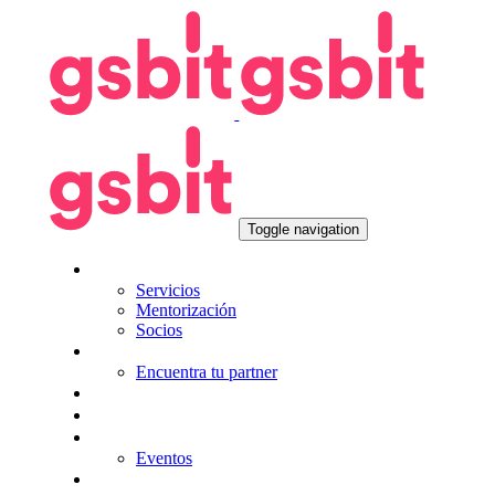
Skip
Skip
links
to
primary
navigation
Skip
to
content
Toggle navigation
Nosotros
Servicios
Mentorización
Socios
Tecnologías
Encuentra tu partner
Seguros
KitDigital
Noticias
Eventos
Contacta