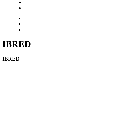
Login
Encuentra tu solución
IBRED
IBRED