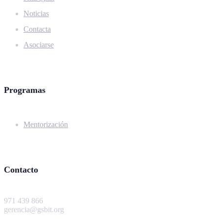
Noticias
Contacta
Asociarse
Programas
Mentorización
Contacto
971 439 866
gerencia@gsbit.org