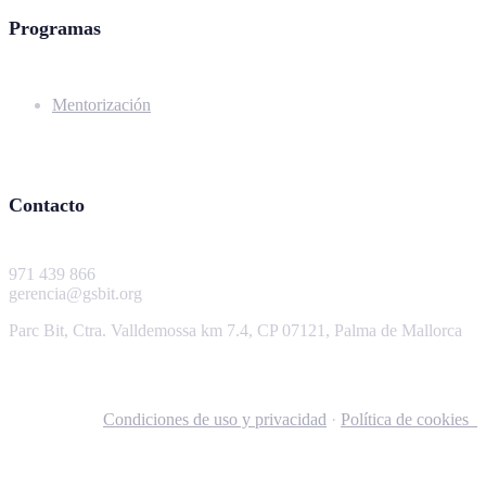
Programas
Mentorización
Contacto
971 439 866
gerencia@gsbit.org
Parc Bit, Ctra. Valldemossa km 7.4, CP 07121, Palma de Mallorca
Condiciones de uso y privacidad
·
Política de cookies