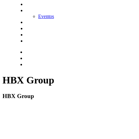
KitDigital
Noticias
Eventos
Contacta
Hazte socio
Login
Encuentra tu solución
HBX Group
HBX Group