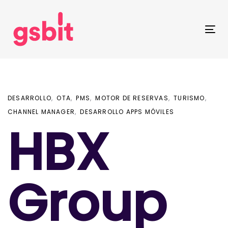
Skip
Skip
links
to
primary
Tog
navigation
nav
Skip
to
content
DESARROLLO
OTA
PMS
MOTOR DE RESERVAS
TURISMO
CHANNEL MANAGER
DESARROLLO APPS MÓVILES
HBX
Group